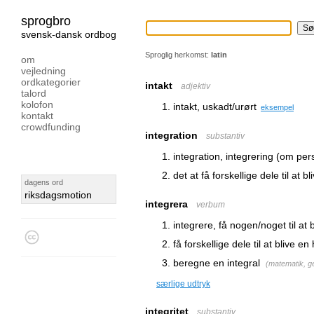
sprogbro
svensk-dansk ordbog
Sproglig herkomst:
latin
om
vejledning
ordkategorier
intakt
adjektiv
talord
kolofon
intakt, uskadt/urørt
eksempel
kontakt
crowdfunding
integration
substantiv
integration, integrering (om per
det at få forskellige dele til at b
dagens ord
riksdagsmotion
integrera
verbum
integrere, få nogen/noget til at 
få forskellige dele til at blive en
beregne en integral
(
matematik, g
særlige udtryk
integritet
substantiv