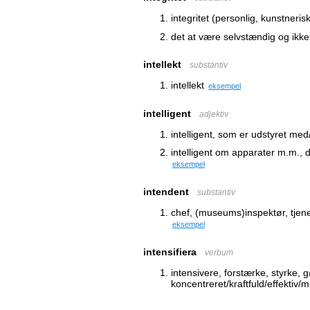
integritet (personlig, kunstneris
det at være selvstændig og ikke
intellekt
substantiv
intellekt
eksempel
intelligent
adjektiv
intelligent, som er udstyret med/
intelligent om apparater m.m., d
eksempel
intendent
substantiv
chef, (museums)inspektør, tjen
eksempel
intensifiera
verbum
intensivere, forstærke, styrke,
koncentreret/kraftfuld/effektiv/m