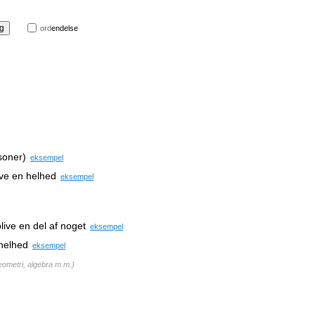
ord
endelse
soner)
eksempel
live en helhed
eksempel
blive en del af noget
eksempel
 helhed
eksempel
eometri, algebra m.m.
)