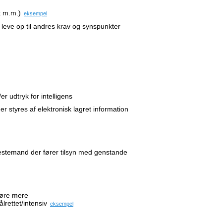
k m.m.)
eksempel
 leve op til andres krav og synspunkter
er udtryk for intelligens
er styres af elektronisk lagret information
estemand der fører tilsyn med genstande
 gøre mere
ålrettet/intensiv
eksempel