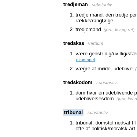
tredjeman
substantiv
tredje mand, den tredje per
række/rangfølge
tredjemand
(
jura, lov og ret
)
tredskas
verbum
være genstridig/uvillig/stæd
eksempel
vægre at møde, udeblive
(
tredskodom
substantiv
dom hvor en udeblivende p
udeblivelsesdom
(
jura, lov 
tribunal
substantiv
tribunal, domstol nedsat t
ofte af politisk/moralsk art