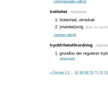
sammensatte udtryk
trolöshet
substantiv
troløshed, utroskab
(mandat)svig
(
jura, lov og re
særlige udtryk
tryckfrihetsförordning
substan
grundlov der regulerer try
eksempel
« Forrige
1
2
…
67
68
69
70
71
72
73