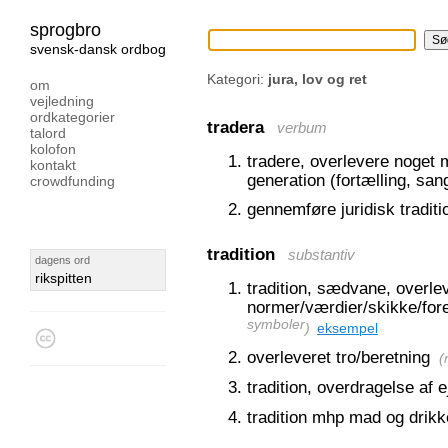
sprogbro
svensk-dansk ordbog
Kategori:
jura, lov og ret
om
vejledning
ordkategorier
tradera
verbum
talord
kolofon
tradere, overlevere noget mu
kontakt
generation (fortælling, san
crowdfunding
gennemføre juridisk traditi
tradition
substantiv
dagens ord
rikspitten
tradition, sædvane, overlev
normer/værdier/skikke/fore
symboler
)
eksempel
overleveret tro/beretning
(
tradition, overdragelse af
tradition mhp mad og drikk