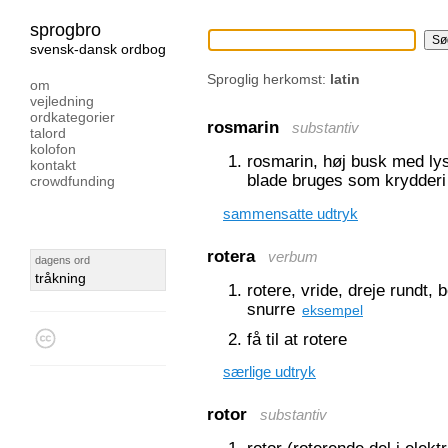
sprogbro
svensk-dansk ordbog
Sproglig herkomst:
latin
om
vejledning
ordkategorier
rosmarin
substantiv
talord
kolofon
rosmarin, høj busk med ly
kontakt
blade bruges som krydderi
crowdfunding
sammensatte udtryk
rotera
verbum
dagens ord
tråkning
rotere, vride, dreje rundt
snurre
eksempel
få til at rotere
særlige udtryk
rotor
substantiv