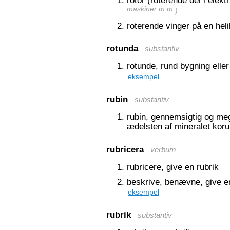
rotor (roterende del i elek
maskiner m.m.
)
roterende vinger på en heli
rotunda
substantiv
rotunde, rund bygning elle
eksempel
rubin
substantiv
rubin, gennemsigtig og me
ædelsten af mineralet kor
rubricera
verbum
rubricere, give en rubrik
beskrive, benævne, give en
eksempel
rubrik
substantiv