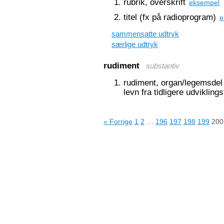
rubrik, overskrift
eksempel
titel (fx på radioprogram)
e
sammensatte udtryk
særlige udtryk
rudiment
substantiv
rudiment, organ/legemsdel 
levn fra tidligere udviklings
« Forrige
1
2
…
196
197
198
199
200