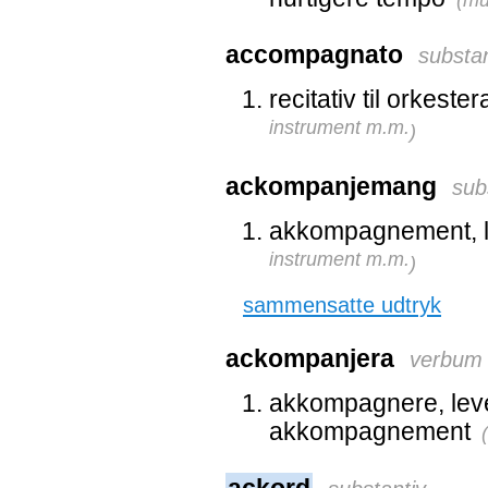
accompagnato
substan
recitativ til orkes
instrument m.m.
)
ackompanjemang
sub
akkompagnement, 
instrument m.m.
)
sammensatte udtryk
ackompanjera
verbum
akkompagnere, lev
akkompagnement
(