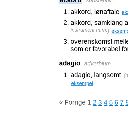
ackord
substantiv
akkord, lønaftale
ek
akkord, samklang af
instrument m.m.
)
eksemp
overenskomst melle
som er favorabel fo
adagio
adverbium
adagio, langsomt
(
m
eksempel
« Forrige
1
2
3
4
5
6
7