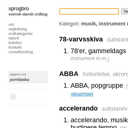
sprogbro
svensk-dansk ordbog
Kategori:
musik, instrument
om
vejledning
ordkategorier
78-varvsskiva
talord
substant
kolofon
kontakt
78'er, gammeldags
crowdfunding
instrument m.m.
)
ABBA
forkortelse, akr
dagens ord
porrblaska
ABBA, popgruppe
(
eksempel
accelerando
substantiv
accelerando, musik d
hurtigere tempo
(
mu