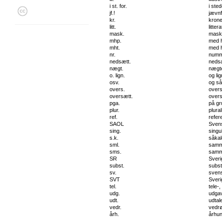
i st. for.
i sted
jf.!
jævnf
kr.
krone
litt.
litter
mask.
mask
mhp.
med h
mht.
med h
nr.
numm
nedsætt.
neds
nægt.
nægt
o. lign.
og li
osv.
og så
overs.
overs
oversætt.
overs
pga.
på gr
plur.
plural
ref.
refer
SAOL
Svens
sing.
singul
s.k.
såkal
sml.
samme
sms.
samm
SR
Sveri
subst.
subst
sv.
sven
SVT
Sveri
tel.
tele-,
udg.
udgav
udt.
udtal
vedr.
vedr
årh.
århu