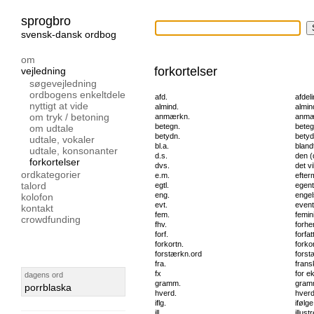
sprogbro
svensk-dansk ordbog
om
forkortelser
vejledning
søgevejledning
ordbogens enkeltdele
afd.
afdel
nyttigt at vide
almind.
almind
om tryk / betoning
anmærkn.
anmæ
betegn.
beteg
om udtale
betydn.
betyd
udtale, vokaler
bl.a.
bland
udtale, konsonanter
d.s.
den 
forkortelser
dvs.
det vi
ordkategorier
e.m.
efter
talord
egtl.
egent
eng.
engel
kolofon
evt.
event
kontakt
fem.
femi
crowdfunding
fhv.
forh
forf.
forfat
forkortn.
forko
forstærkn.ord
forst
fra.
frans
fx
for e
dagens ord
gramm.
gramm
porrblaska
hverd.
hverd
iflg.
ifølge
ill.
illust