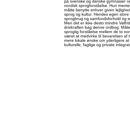
på svenske og danske gymnasier og
nordisk sprogforståelse. Hun mente
måtte benytte enhver given lejlighed
sprog og kultur. Hendes egen store 
sprogbrug og samfundsforhold og er 
Men det er ikke desto mindre Valfr
drivkraften bag denne ordbog. Målet 
sproglig forståelse mellem de to no
været at medvirke til bevarelsen af
mere lokale ønske om yderligere a
kulturelle, faglige og private integr