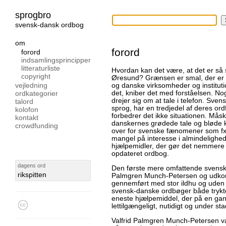
sprogbro
svensk-dansk ordbog
om
forord
forord
indsamlingsprincipper
litteraturliste
Hvordan kan det være, at det er så 
copyright
Øresund? Grænsen er smal, der er 
vejledning
og danske virksomheder og institutio
ordkategorier
det, kniber det med forståelsen. Nog
drejer sig om at tale i telefon. Sve
talord
sprog, har en tredjedel af deres or
kolofon
forbedrer det ikke situationen. Måsk
kontakt
danskernes grødede tale og bløde k
crowdfunding
over for svenske fænomener som fx
mangel på interesse i almindelighed
hjælpemidler, der gør det nemmere a
opdateret ordbog.
dagens ord
Den første mere omfattende svensk-
rikspitten
Palmgren Munch-Petersen og udkom 
gennemført med stor ildhu og uden
svensk-danske ordbøger både trykt
eneste hjælpemiddel, der på en gan
lettilgængeligt, nutidigt og under st
Valfrid Palmgren Munch-Petersen var 