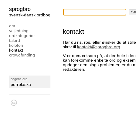
sprogbro
svensk-dansk ordbog
om
kontakt
vejledning
ordkategorier
talord
Har du ris, ros, eller ønsker du at sti
kolofon
skriv til
kontakt@sprogbro.org
.
kontakt
crowdfunding
Vær opmærksom på, at der hele tiden 
kan forekomme enkelte ord og eksemple
opdager den slags problemer, er du m
redaktøren.
dagens ord
porrblaska