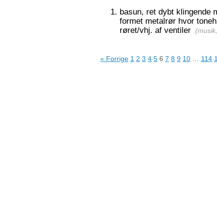
basun, ret dybt klingende
formet metalrør hvor toneh
røret/vhj. af ventiler
(
musik
« Forrige
1
2
3
4
5
6
7
8
9
10
…
114