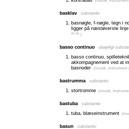
kontrabas
(
musik, instrumen
basklav
substantiv
basnøgle, f-nøgle, tegn i n
ligger på næstøverste linj
m.m.
)
basso continuo
ubøjeligt substa
basso continuo, spilletekn
akkompagnement ved at im
basnoder
(
musik, instrument
bastrumma
substantiv
stortromme
(
musik, instrume
bastuba
substantiv
tuba, blæseinstrument
(
mu
basun
substantiv