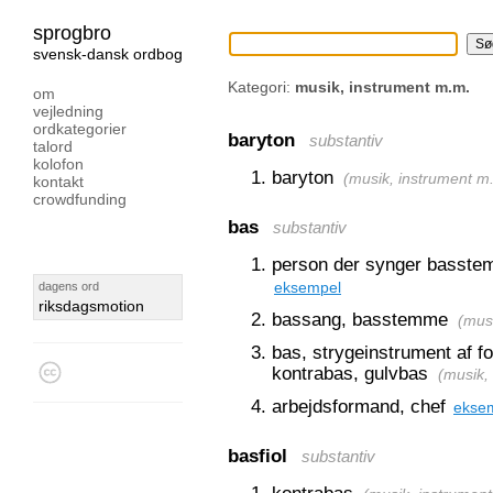
sprogbro
svensk-dansk ordbog
Kategori:
musik, instrument m.m.
om
vejledning
ordkategorier
baryton
substantiv
talord
kolofon
baryton
(
musik, instrument m
kontakt
crowdfunding
bas
substantiv
person der synger basst
dagens ord
eksempel
riksdagsmotion
bassang, basstemme
(
musi
bas, strygeinstrument af f
kontrabas, gulvbas
(
musik,
arbejdsformand, chef
ekse
basfiol
substantiv