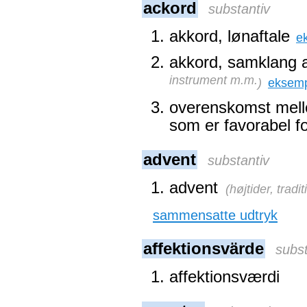
ackord
substantiv
akkord, lønaftale
e
akkord, samklang a
instrument m.m.
)
eksem
overenskomst melle
som er favorabel f
advent
substantiv
advent
(
højtider, tradi
sammensatte udtryk
affektionsvärde
subst
affektionsværdi