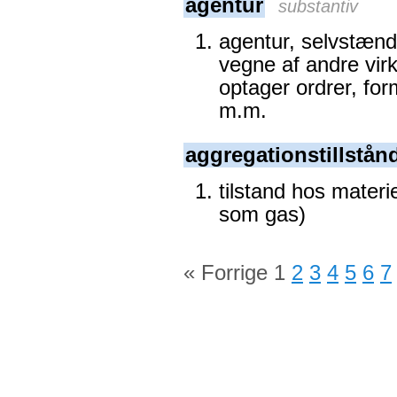
agentur
substantiv
agentur, selvstænd
vegne af andre vi
optager ordrer, for
m.m.
aggregationstillstån
tilstand hos materie
som gas)
« Forrige
1
2
3
4
5
6
7