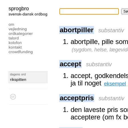
sprogbro
svensk-dansk ordbog
om
abortpiller
vejledning
substantiv
ordkategorier
talord
abortpille, pille so
kolofon
kontakt
(
sygdom, helse, lægevid
crowdfunding
accept
substantiv
accept, godkendels
dagens ord
rikspitten
ja til noget
eksempel
acceptpris
substantiv
den laveste pris s
acceptere (om fx bo