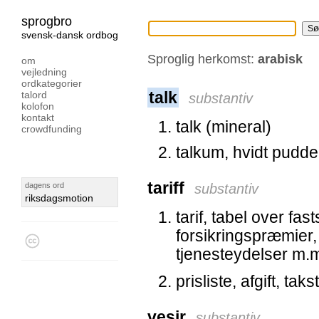
sprogbro
svensk-dansk ordbog
Sproglig herkomst:
arabisk
om
vejledning
ordkategorier
talk
talord
substantiv
kolofon
kontakt
talk (mineral)
crowdfunding
talkum, hvidt pudde
tariff
dagens ord
substantiv
riksdagsmotion
tarif, tabel over fas
forsikringspræmier, 
tjenesteydelser m.
prisliste, afgift, takst
vesir
substantiv