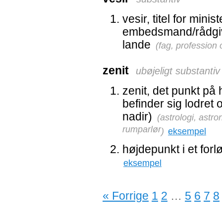
vesir, titel for mini
embedsmand/rådgive
lande
(
fag, profession 
zenit
ubøjeligt substantiv
zenit, det punkt p
befinder sig lodret
nadir)
(
astrologi, astr
rumparlør
)
eksempel
højdepunkt i et forl
eksempel
« Forrige
1
2
…
5
6
7
8