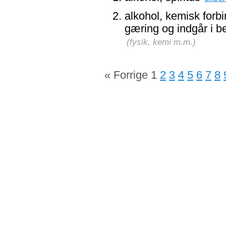
alkohol, kemisk forb
gæring og indgår i b
(
fysik, kemi m.m.
)
« Forrige
1
2
3
4
5
6
7
8