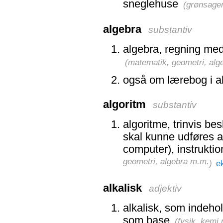
sneglehuse
(
grønsager
algebra
substantiv
algebra, regning med 
(
matematik, geometri, alg
også om lærebog i a
algoritm
substantiv
algoritme, trinvis be
skal kunne udføres a
computer), instruktion
geometri, algebra m.m.
)
e
alkalisk
adjektiv
alkalisk, som indeho
som base
(
fysik, kemi