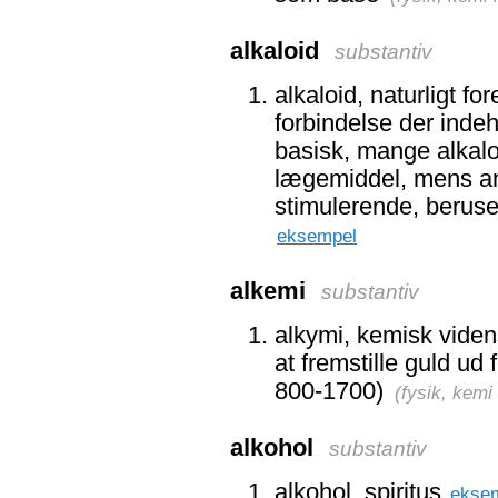
alkaloid
substantiv
alkaloid, naturligt 
forbindelse der indeh
basisk, mange alkal
lægemiddel, mens an
stimulerende, beruse
eksempel
alkemi
substantiv
alkymi, kemisk videns
at fremstille guld ud
800-1700)
(
fysik, kemi
alkohol
substantiv
alkohol, spiritus
ekse