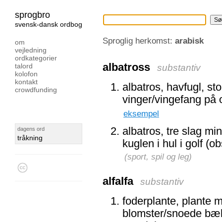
sprogbro
svensk-dansk ordbog
Sproglig herkomst:
arabisk
om
vejledning
ordkategorier
albatross
talord
substantiv
kolofon
kontakt
albatros, havfugl, st
crowdfunding
vinger/vingefang på o
eksempel
albatros, tre slag min
dagens ord
tråkning
kuglen i hul i golf (o
(
sport, spil og leg
)
alfalfa
substantiv
foderplante, plante m
blomster/snoede bæ