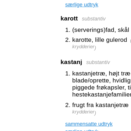
særlige udtryk
karott
substantiv
(serverings)fad, skål
karotte, lille gulerod
krydderier
)
kastanj
substantiv
kastanjetræ, højt tr
blade/oprette, hvidl
piggede frøkapsler, t
hestekastanjefamili
frugt fra kastanjetræ
krydderier
)
sammensatte udtryk