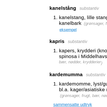
kanelstång
substantiv
kanelstang, lille sta
kanelbark
(
grønsager, f
eksempel
kapris
substantiv
kapers, krydderi (kn
spinosa i Middelhav
bær, nødder, krydderier
)
kardemumma
substantiv
kardemomme, lyst/gul
bl.a. kager/asiatiske
(
grønsager, frugt, bær, nø
sammensatte udtryk