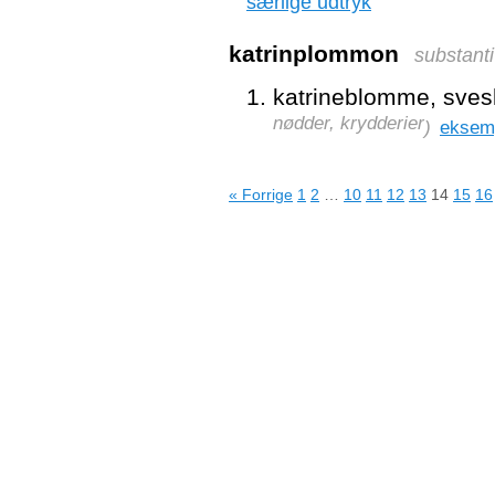
særlige udtryk
katrinplommon
substanti
katrineblomme, sves
nødder, krydderier
)
eksem
« Forrige
1
2
…
10
11
12
13
14
15
16