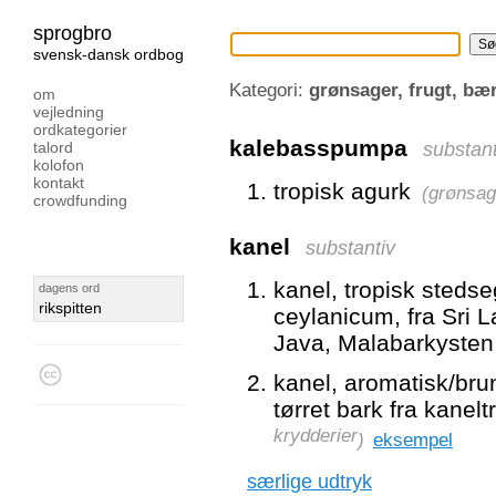
sprogbro
svensk-dansk ordbog
Kategori:
grønsager, frugt, bær
om
vejledning
ordkategorier
kalebasspumpa
substant
talord
kolofon
kontakt
tropisk agurk
(
grønsage
crowdfunding
kanel
substantiv
kanel, tropisk sted
dagens ord
rikspitten
ceylanicum, fra Sri 
Java, Malabarkysten 
kanel, aromatisk/brunt
tørret bark fra kanel
krydderier
)
eksempel
særlige udtryk