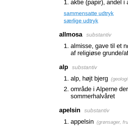
aktie (papir), andel i
sammensatte udtryk
særlige udtryk
allmosa
substantiv
almisse, gave til et
af religiøse grunde/
alp
substantiv
alp, højt bjerg
(
geologi
område i Alperne der
sommerhalvåret
apelsin
substantiv
appelsin
(
grønsager, fr