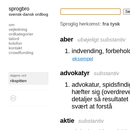
sprogbro
svensk-dansk ordbog
Sproglig herkomst:
fra tysk
om
vejledning
ordkategorier
aber
talord
ubøjeligt substantiv
kolofon
kontakt
indvending, forbehold
crowdfunding
eksempel
advokatyr
substantiv
dagens ord
rikspitten
advokatur, spidsfindig
hæfter sig (overdre
detaljer så resultatet 
svært at forstå
aktie
substantiv