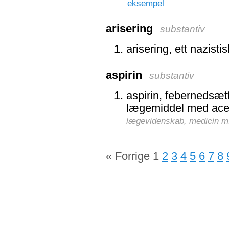
eksempel
arisering
substantiv
arisering, ett nazist
aspirin
substantiv
aspirin, febernedsæt
lægemiddel med acet
lægevidenskab, medicin m
« Forrige
1
2
3
4
5
6
7
8