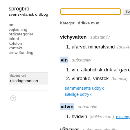
sprogbro
svensk-dansk ordbog
Kategori:
drikke m.m.
om
vejledning
ordkategorier
vichyvatten
substantiv
talord
kolofon
ufarvet mineralvand
(
drikk
kontakt
crowdfunding
vin
substantiv
vin, alkoholisk drik af gær
dagens ord
vinranke, vinstok
(
botanik
)
riksdagsmotion
sammensatte udtryk
særlige udtryk
vitvin
substantiv
hvidvin
(
drikke m.m.
)
eksemp
våtvaror
substantiv pluralis