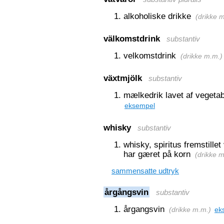
alkoholiske drikke
(
drikke 
välkomstdrink
substantiv
velkomstdrink
(
drikke m.m.
)
växtmjölk
substantiv
mælkedrik lavet af vegetab
eksempel
whisky
substantiv
whisky, spiritus fremstille
har gæret på korn
(
drikke 
sammensatte udtryk
årgångsvin
substantiv
årgangsvin
(
drikke m.m.
)
ek