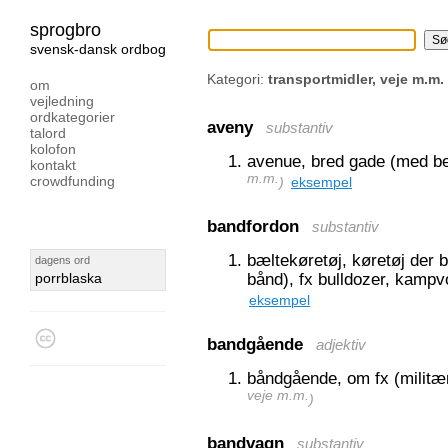
sprogbro
svensk-dansk ordbog
Kategori:
transportmidler, veje m.m.
om
vejledning
ordkategorier
aveny
substantiv
talord
kolofon
avenue, bred gade (med be
kontakt
m.m.
crowdfunding
)
eksempel
bandfordon
substantiv
bæltekøretøj, køretøj der 
dagens ord
bånd), fx bulldozer, kamp
porrblaska
eksempel
bandgående
adjektiv
båndgående, om fx (militær
veje m.m.
)
bandvagn
substantiv