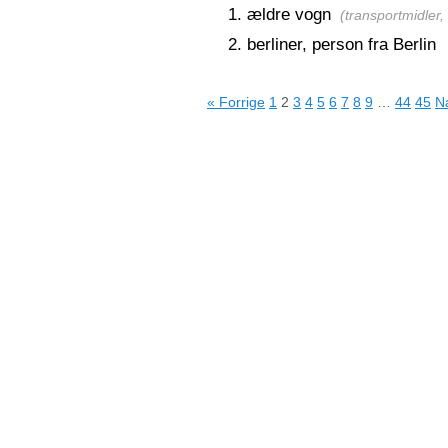
ældre vogn
(
transportmidler,
berliner, person fra Berlin
« Forrige
1
2
3
4
5
6
7
8
9
…
44
45
N