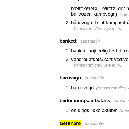
bæltekøretøj, køretøj der 
bulldozer, kampvogn)
(
tran
båndvogn (fx til kompositb
(
transportmidler, veje m.m.
)
bankett
substantiv
banket, højtidelig fest, forn
vandret afsats/kant ved vej,
(
transportmidler, veje m.m.
)
barnvagn
substantiv
barnevogn
(
transportmidler, 
bedömningsambulans
substan
en slags 'ikke akutbil'
(
tran
berlinare
substantiv