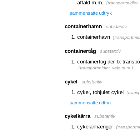
affald m.m.
(
transportmidler,
sammensatte udtryk
containerhamn
substantiv
containerhavn
(
transportmid
containertåg
substantiv
containertog der fx transp
(
transportmidler, veje m.m.
)
cykel
substantiv
cykel, tohjulet cykel
(
trans
sammensatte udtryk
cykelkärra
substantiv
cykelanhænger
(
transportmi