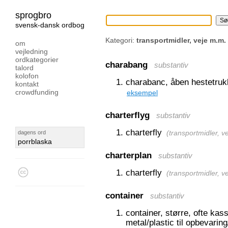
sprogbro
svensk-dansk ordbog
Kategori:
transportmidler, veje m.m.
om
vejledning
ordkategorier
charabang
substantiv
talord
kolofon
charabanc, åben hestetru
kontakt
crowdfunding
eksempel
charterflyg
substantiv
charterfly
dagens ord
(
transportmidler, v
porrblaska
charterplan
substantiv
charterfly
(
transportmidler, v
container
substantiv
container, større, ofte kas
metal/plastic til opbevarin