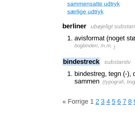
sammensatte udtryk
særlige udtryk
berliner
ubøjeligt substan
avisformat (noget stø
bogbinderi, m.m.
)
bindestreck
substantiv
bindestreg, tegn (-), 
sammen
(
typografi, bo
« Forrige
1
2
3
4
5
6
7
8