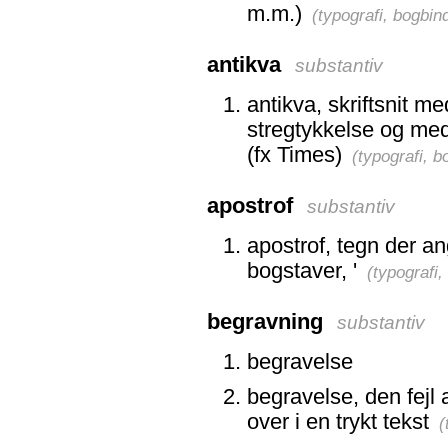
m.m.)
(
typografi, bogbin
antikva
substantiv
antikva, skriftsnit m
stregtykkelse og med
(fx Times)
(
typografi, 
apostrof
substantiv
apostrof, tegn der an
bogstaver, '
(
typografi
begravning
substantiv
begravelse
begravelse, den fejl a
over i en trykt tekst
(