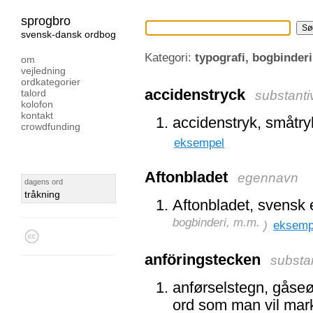
sprogbro
svensk-dansk ordbog
Kategori:
typografi, bogbinder
om
vejledning
ordkategorier
accidenstryck
talord
substanti
kolofon
kontakt
accidenstryk, småtry
crowdfunding
eksempel
Aftonbladet
egennavn
dagens ord
tråkning
Aftonbladet, svensk 
bogbinderi, m.m.
)
eksemp
anföringstecken
substa
anførselstegn, gåseøj
ord som man vil marker