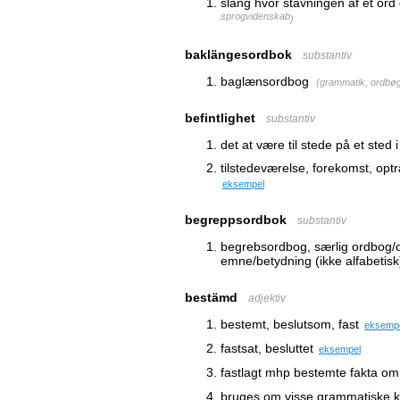
slang hvor stavningen af et ord
sprogvidenskab
)
baklängesordbok
substantiv
baglænsordbog
(
grammatik, ordbøg
befintlighet
substantiv
det at være til stede på et sted
tilstedeværelse, forekomst, op
eksempel
begreppsordbok
substantiv
begrebsordbog, særlig ordbog/or
emne/betydning (ikke alfabetisk
bestämd
adjektiv
bestemt, beslutsom, fast
eksemp
fastsat, besluttet
eksempel
fastlagt mhp bestemte fakta om
bruges om visse grammatiske ka