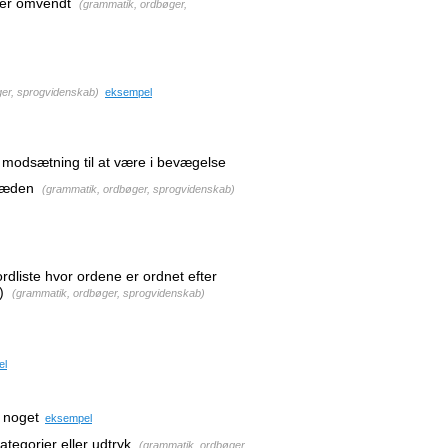
 er omvendt
(
grammatik, ordbøger,
er, sprogvidenskab
)
eksempel
 i modsætning til at være i bevægelse
træden
(
grammatik, ordbøger, sprogvidenskab
)
dliste hvor ordene er ordnet efter
)
(
grammatik, ordbøger, sprogvidenskab
)
el
 noget
eksempel
tegorier eller udtryk
(
grammatik, ordbøger,