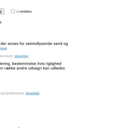
ord
endelse
ab
der anses for selvindlysende sand og
empel
idenskab
)
eksempel
dering, bestemmelse hvis rigtighed
 en række andre udsagn kan udledes
, sprogvidenskab
)
eksempel