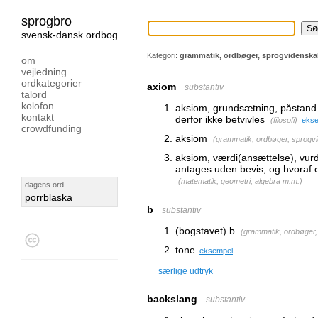
sprogbro
svensk-dansk ordbog
Kategori:
grammatik, ordbøger, sprogvidensk
om
vejledning
ordkategorier
axiom
substantiv
talord
kolofon
aksiom, grundsætning, påstand 
kontakt
derfor ikke betvivles
(
filosofi
)
eks
crowdfunding
aksiom
(
grammatik, ordbøger, sprogv
aksiom, værdi(ansættelse), vur
antages uden bevis, og hvoraf
(
matematik, geometri, algebra m.m.
)
dagens ord
porrblaska
b
substantiv
(bogstavet) b
(
grammatik, ordbøger
tone
eksempel
særlige udtryk
backslang
substantiv