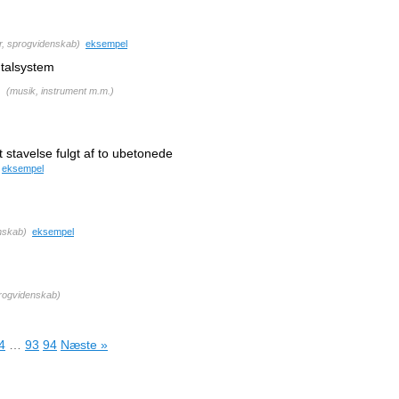
r, sprogvidenskab
)
eksempel
 talsystem
(
musik, instrument m.m.
)
 stavelse fulgt af to ubetonede
eksempel
nskab
)
eksempel
progvidenskab
)
4
…
93
94
Næste »