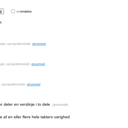
ord
endelse
ab
øger, sprogvidenskab
)
eksempel
ger, sprogvidenskab
)
eksempel
, sprogvidenskab
)
eksempel
r deler en verslinje i to dele
(
grammatik,
se af en eller flere hele takters varighed