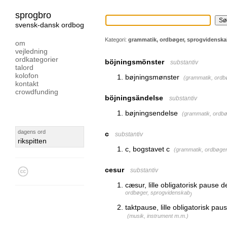
sprogbro
svensk-dansk ordbog
Kategori:
grammatik, ordbøger, sprogvidensk
om
vejledning
ordkategorier
böjningsmönster
substantiv
talord
kolofon
bøjningsmønster
(
grammatik, ordb
kontakt
crowdfunding
böjningsändelse
substantiv
bøjningsendelse
(
grammatik, ordbø
dagens ord
c
substantiv
rikspitten
c, bogstavet c
(
grammatik, ordbøger
cesur
substantiv
cæsur, lille obligatorisk pause de
ordbøger, sprogvidenskab
)
taktpause, lille obligatorisk pau
(
musik, instrument m.m.
)