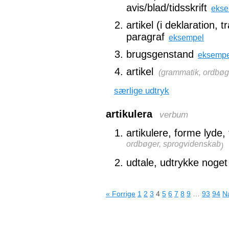
avis/blad/tidsskrift
ekse
artikel (i deklaration, t
paragraf
eksempel
brugsgenstand
eksempe
artikel
(
grammatik, ordbøg
særlige udtryk
artikulera
verbum
artikulere, forme lyde, 
ordbøger, sprogvidenskab
)
udtale, udtrykke noget 
« Forrige
1
2
3
4
5
6
7
8
9
…
93
94
N