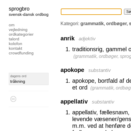
sprogbro
svensk-dansk ordbog
Kategori:
grammatik, ordbøger,
om
vejledning
ordkategorier
anrik
adjektiv
talord
kolofon
kontakt
traditionsrig, gammel
crowdfunding
(
grammatik, ordbøger, spro
apokope
substantiv
dagens ord
apokope, bortfald af de
tråkning
et ord
(
grammatik, ordbøg
appellativ
substantiv
appellativ, fællesnavn
levende væsener/genst
m.m. ved at henføre d