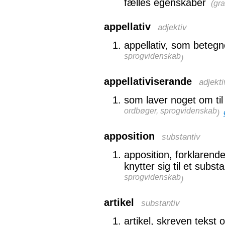
fælles egenskaber
(
gra
appellativ
adjektiv
appellativ, som betegn
sprogvidenskab
)
appellativiserande
adjekti
som laver noget om til 
ordbøger, sprogvidenskab
)
apposition
substantiv
apposition, forklarende/
knytter sig til et substa
sprogvidenskab
)
artikel
substantiv
artikel, skreven tekst 