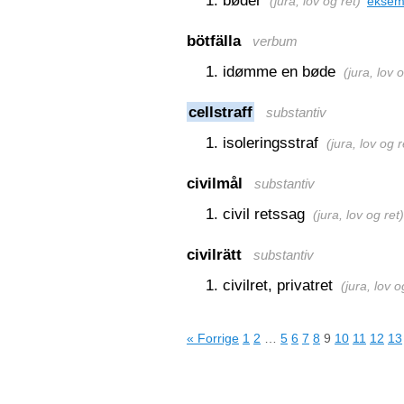
bøder
(
jura, lov og ret
)
eksem
bötfälla
verbum
idømme en bøde
(
jura, lov 
cellstraff
substantiv
isoleringsstraf
(
jura, lov og r
civilmål
substantiv
civil retssag
(
jura, lov og ret
)
civilrätt
substantiv
civilret, privatret
(
jura, lov o
« Forrige
1
2
…
5
6
7
8
9
10
11
12
13