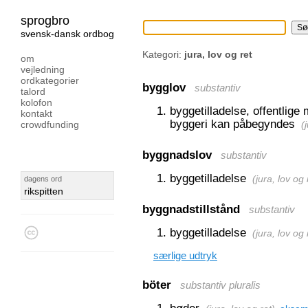
sprogbro
svensk-dansk ordbog
Kategori:
jura, lov og ret
om
vejledning
ordkategorier
bygglov
substantiv
talord
kolofon
byggetilladelse, offentlig
kontakt
byggeri kan påbegyndes
crowdfunding
(
byggnadslov
substantiv
byggetilladelse
(
jura, lov og 
dagens ord
rikspitten
byggnadstillstånd
substantiv
byggetilladelse
(
jura, lov og 
særlige udtryk
böter
substantiv pluralis