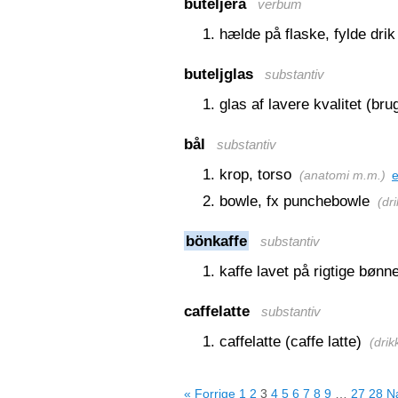
buteljera
verbum
hælde på flaske, fylde drik 
buteljglas
substantiv
glas af lavere kvalitet (brug
bål
substantiv
krop, torso
(
anatomi m.m.
)
bowle, fx punchebowle
(
dr
bönkaffe
substantiv
kaffe lavet på rigtige bønn
caffelatte
substantiv
caffelatte (caffe latte)
(
drik
« Forrige
1
2
3
4
5
6
7
8
9
…
27
28
N