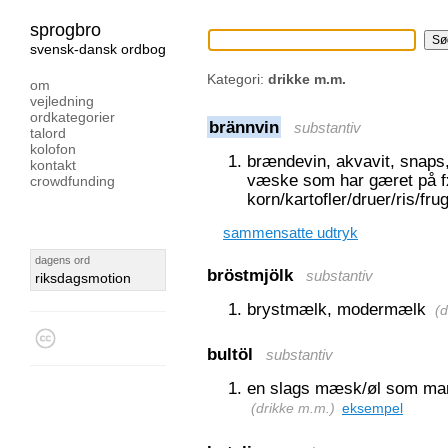
sprogbro
svensk-dansk ordbog
Kategori:
drikke m.m.
om
vejledning
ordkategorier
brännvin
substantiv
talord
kolofon
brændevin, akvavit, snaps, 
kontakt
væske som har gæret på f
crowdfunding
korn/kartofler/druer/ris/fr
sammensatte udtryk
dagens ord
bröstmjölk
substantiv
riksdagsmotion
brystmælk, modermælk
(
d
bultöl
substantiv
en slags mæsk/øl som man 
(
drikke m.m.
)
eksempel