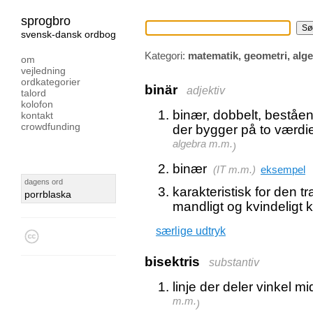
sprogbro
svensk-dansk ordbog
Kategori:
matematik, geometri, alg
om
vejledning
ordkategorier
binär
adjektiv
talord
kolofon
binær, dobbelt, beståen
kontakt
crowdfunding
der bygger på to værdie
algebra m.m.
)
binær
(
IT m.m.
)
eksempel
dagens ord
karakteristisk for den t
porrblaska
mandligt og kvindeligt 
særlige udtryk
bisektris
substantiv
linje der deler vinkel mi
m.m.
)