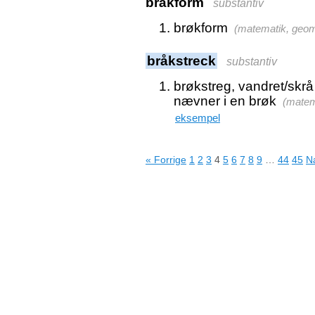
bråkform
substantiv
brøkform
(
matematik, geom
bråkstreck
substantiv
brøkstreg, vandret/skrå 
nævner i en brøk
(
matem
eksempel
« Forrige
1
2
3
4
5
6
7
8
9
…
44
45
N