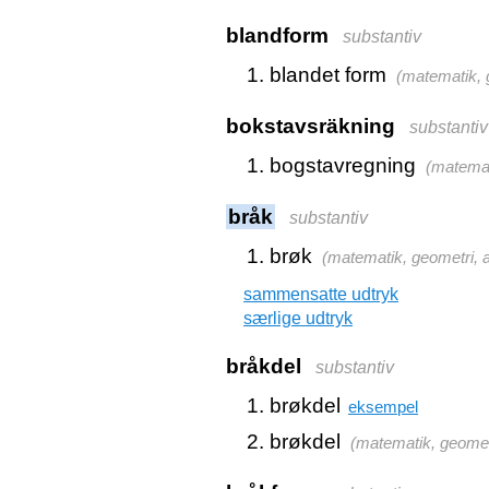
blandform
substantiv
blandet form
(
matematik, 
bokstavsräkning
substantiv
bogstavregning
(
matemat
bråk
substantiv
brøk
(
matematik, geometri, 
sammensatte udtryk
særlige udtryk
bråkdel
substantiv
brøkdel
eksempel
brøkdel
(
matematik, geomet