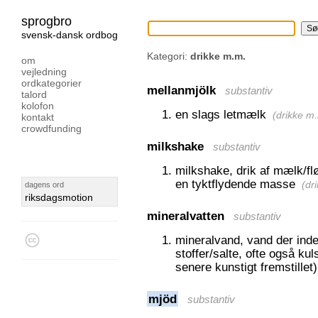
sprogbro
svensk-dansk ordbog
Kategori:
drikke m.m.
om
vejledning
ordkategorier
mellanmjölk
substantiv
talord
kolofon
en slags letmælk
(
drikke m
kontakt
crowdfunding
milkshake
substantiv
milkshake, drik af mælk/flø
en tyktflydende masse
(
dr
dagens ord
riksdagsmotion
mineralvatten
substantiv
mineralvand, vand der inde
stoffer/salte, ofte også kuls
senere kunstigt fremstillet)
mjöd
substantiv