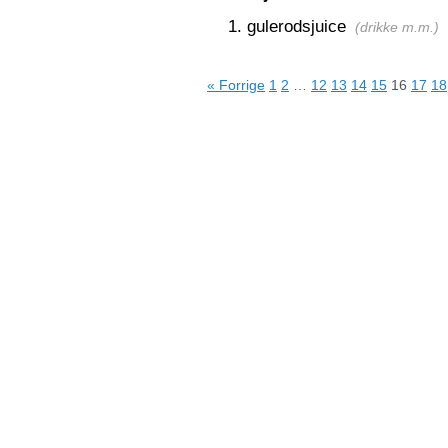
gulerodsjuice
(
drikke m.m.
)
« Forrige
1
2
…
12
13
14
15
16
17
18