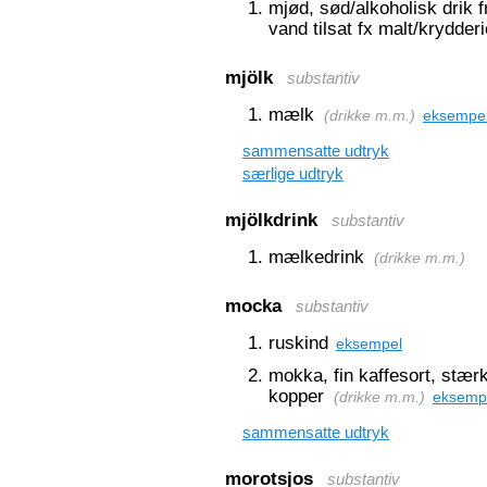
mjød, sød/alkoholisk drik f
vand tilsat fx malt/krydderi
mjölk
substantiv
mælk
(
drikke m.m.
)
eksempe
sammensatte udtryk
særlige udtryk
mjölkdrink
substantiv
mælkedrink
(
drikke m.m.
)
mocka
substantiv
ruskind
eksempel
mokka, fin kaffesort, stær
kopper
(
drikke m.m.
)
eksemp
sammensatte udtryk
morotsjos
substantiv