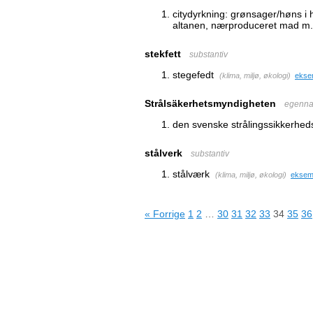
citydyrkning: grønsager/høns i 
altanen, nærproduceret mad m
stekfett
substantiv
stegefedt
(
klima, miljø, økologi
)
ekse
Strålsäkerhetsmyndigheten
egenn
den svenske strålingssikkerhe
stålverk
substantiv
stålværk
(
klima, miljø, økologi
)
eksem
« Forrige
1
2
…
30
31
32
33
34
35
36