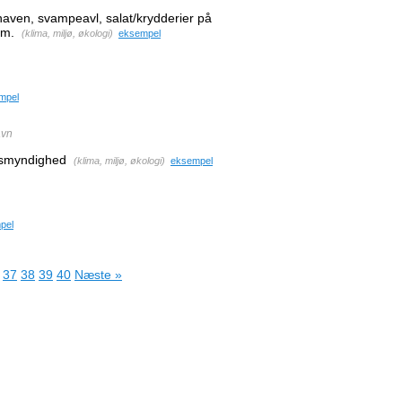
haven, svampeavl, salat/krydderier på
.m.
(
klima, miljø, økologi
)
eksempel
mpel
avn
dsmyndighed
(
klima, miljø, økologi
)
eksempel
pel
37
38
39
40
Næste »