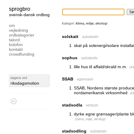
sprogbro
svensk-dansk ordbog
Kategori:
klima, miljø, økologi
om
vejledning
ordkategorier
solskatt
substantiv
talord
kolofon
skat på solenergi/solare installa
kontakt
crowdfunding
sophus
substantiv
lille hus til affald/skrald m.m.
(
kl
dagens ord
SSAB
egennavn
riksdagsmotion
SSAB, Nordens største producen
nordamerikansk virksomhed
(
kl
stadsodla
verbum
dyrke egne grønsager/plante b
(
klima, miljø, økologi
)
stadsodling
substantiv