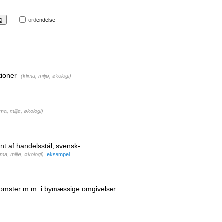
ord
endelse
tioner
(
klima, miljø, økologi
)
ima, miljø, økologi
)
t af handelsstål, svensk-
ima, miljø, økologi
)
eksempel
lomster m.m. i bymæssige omgivelser