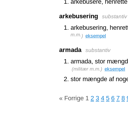
arkebusere, henrett
arkebusering
substantiv
arkebusering, henret
m.m.
)
eksempel
armada
substantiv
armada, stor mængde 
(
militær m.m.
)
eksempel
stor mængde af nog
« Forrige
1
2
3
4
5
6
7
8