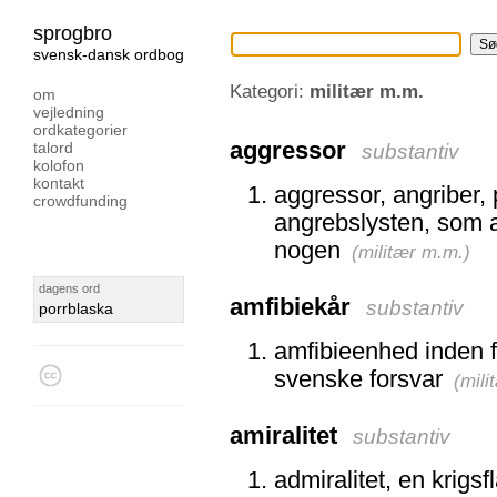
sprogbro
svensk-dansk ordbog
Kategori:
militær m.m.
om
vejledning
ordkategorier
aggressor
talord
substantiv
kolofon
kontakt
aggressor, angriber, 
crowdfunding
angrebslysten, som a
nogen
(
militær m.m.
)
dagens ord
amfibiekår
substantiv
porrblaska
amfibieenhed inden 
svenske forsvar
(
mili
amiralitet
substantiv
admiralitet, en krigs