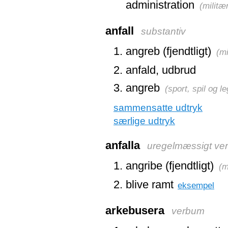
administration
(
militæ
anfall
substantiv
angreb (fjendtligt)
(
mi
anfald, udbrud
angreb
(
sport, spil og le
sammensatte udtryk
særlige udtryk
anfalla
uregelmæssigt ve
angribe (fjendtligt)
(
m
blive ramt
eksempel
arkebusera
verbum