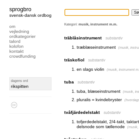
sprogbro
svensk-dansk ordbog
Kategori:
musik, instrument m.m.
om
vejledning
ordkategorier
träblåsinstrument
substantiv
talord
kolofon
træblæseinstrument
(
musik, instr
kontakt
crowdfunding
träskofiol
substantiv
en slags violin
(
musik, instrument m
dagens ord
tuba
substantiv
rikspitten
tuba, blæseinstrument
(
musik, in
pluralis = kvindebryster
(
hverdag
tvåfjärdedelstakt
substantiv
tofjerdedelstakt, 2/4-takt, taktar
delsnode som tællenode
(
musik,