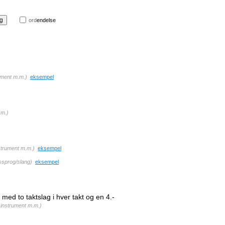
ord
endelse
ument m.m.
)
eksempel
.m.
)
strument m.m.
)
eksempel
ssprog/slang
)
eksempel
t med to taktslag i hver takt og en 4.-
 instrument m.m.
)