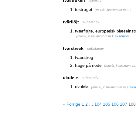
tvåstruken
adjektiv
tostrøget
(
musik, instrument m.m.
)
tvärflöjt
substantiv
tværfløjte, europæisk blæseinstr
(
musik, instrument m.m.
)
eksempel
tvärstreck
substantiv
tværstreg
hage på node
(
musik, instrument m
ukulele
substantiv
ukulele
(
musik, instrument m.m.
)
eks
« Forrige
1
2
…
104
105
106
107
108