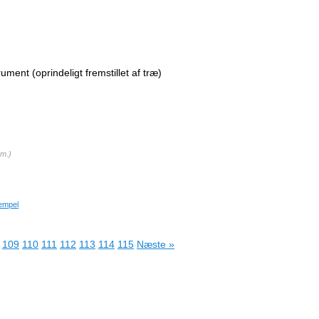
ument (oprindeligt fremstillet af træ)
.m.
)
empel
109
110
111
112
113
114
115
Næste »