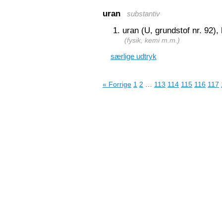
uran
substantiv
uran (U, grundstof nr. 92), 
(
fysik, kemi m.m.
)
særlige udtryk
« Forrige
1
2
…
113
114
115
116
117