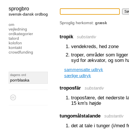
sprogbro
svensk-dansk ordbog
Sproglig herkomst:
græsk
om
vejledning
ordkategorier
tropik
substantiv
talord
kolofon
vendekreds, hed zone
kontakt
crowdfunding
troper, områder som ligge
syd for ækvator, og som ha
sammensatte udtryk
dagens ord
særlige udtryk
porrblaska
troposfär
substantiv
troposfære, det nederste la
15 km's højde
tungomålstalande
substantiv
det at tale i tunger (i/med