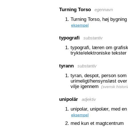
Turning Torso
egennavn
Turning Torso, høj bygning
eksempel
typografi
substantiv
typografi, læren om grafis
trykte/elektroniske tekster
tyrann
substantiv
tyran, despot, person som t
urimeligt/hensynsløst over 
vilje igennem
(
svensk histori
unipolär
adjektiv
unipolar, unipolær, med en
eksempel
med kun et magtcentrum