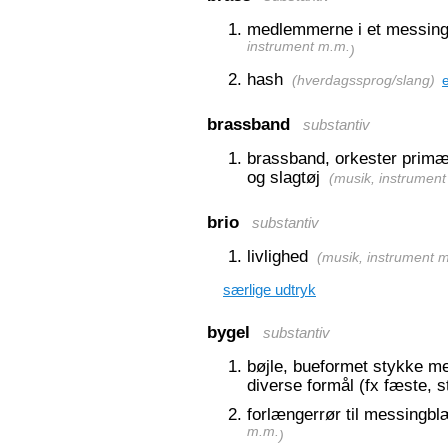
medlemmerne i et messing
instrument m.m.
)
hash
(
hverdagssprog/slang
)
brassband
substantiv
brassband, orkester prim
og slagtøj
(
musik, instrumen
brio
substantiv
livlighed
(
musik, instrument 
særlige udtryk
bygel
substantiv
bøjle, bueformet stykke met
diverse formål (fx fæste, s
forlængerrør til messingb
m.m.
)