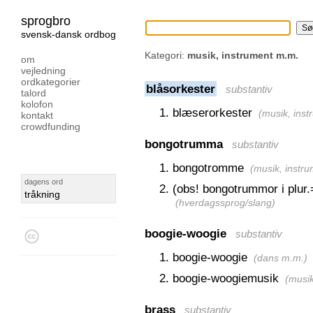
sprogbro
svensk-dansk ordbog
Kategori:
musik, instrument m.m.
om
vejledning
ordkategorier
blåsorkester
substantiv
talord
kolofon
blæserorkester
(
musik, ins
kontakt
crowdfunding
bongotrumma
substantiv
bongotromme
(
musik, instr
dagens ord
(obs! bongotrummor i plur.
tråkning
(
hverdagssprog/slang
)
boogie-woogie
substantiv
boogie-woogie
(
dans m.m.
)
boogie-woogiemusik
(
musik
brass
substantiv