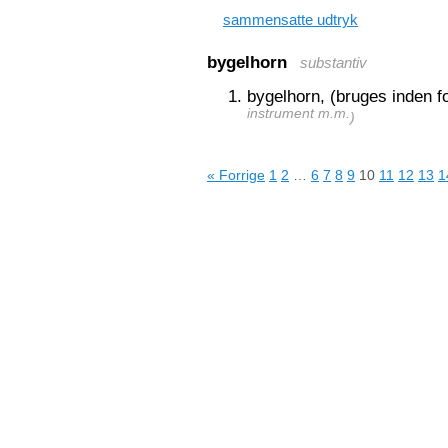
sammensatte udtryk
bygelhorn
substantiv
bygelhorn, (bruges inden f
instrument m.m.
)
« Forrige
1
2
…
6
7
8
9
10
11
12
13
1