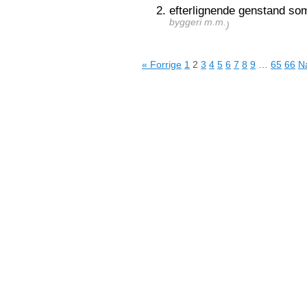
efterlignende genstand so
byggeri m.m.
)
« Forrige
1
2
3
4
5
6
7
8
9
…
65
66
N