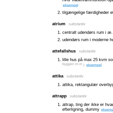
eksempel
tilgængelige færdigheder e
atrium
substantiv
centralt udendørs rum i æ
udendørs rum i moderne 
attefallshus
substantiv
lille hus på max 25 kvm som 
byggeri m.m.
)
eksempel
attika
substantiv
attika, rektangulær overby
attrapp
substantiv
attrap, ting der ikke er hva
efterligning, dummy
eksemp