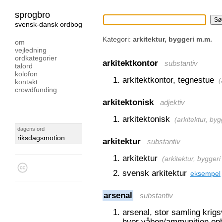
sprogbro
svensk-dansk ordbog
Kategori:
arkitektur, byggeri m.m.
om
vejledning
ordkategorier
arkitektkontor
substantiv
talord
kolofon
arkitektkontor, tegnestue
(
kontakt
crowdfunding
arkitektonisk
adjektiv
arkitektonisk
(
arkitektur, by
dagens ord
riksdagsmotion
arkitektur
substantiv
arkitektur
(
arkitektur, bygger
svensk arkitektur
eksempel
arsenal
substantiv
arsenal, stor samling kri
hvor våben/ammunition op