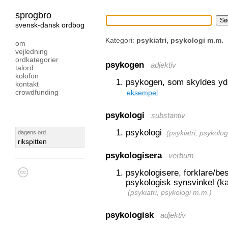
sprogbro
svensk-dansk ordbog
Kategori:
psykiatri, psykologi m.m.
om
vejledning
ordkategorier
psykogen
adjektiv
talord
kolofon
psykogen, som skyldes ydr
kontakt
crowdfunding
eksempel
psykologi
substantiv
psykologi
dagens ord
(
psykiatri, psykolo
rikspitten
psykologisera
verbum
psykologisere, forklare/be
psykologisk synsvinkel (k
(
psykiatri, psykologi m.m.
)
psykologisk
adjektiv