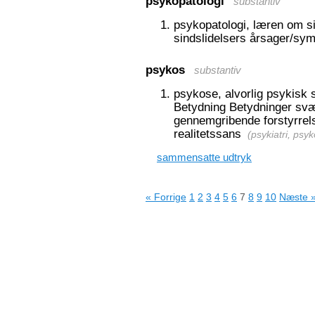
psykopatologi
substantiv
psykopatologi, læren om si
sindslidelsers årsager/sy
psykos
substantiv
psykose, alvorlig psykisk 
Betydning Betydninger svæ
gennemgribende forstyrrels
realitetssans
(
psykiatri, psy
sammensatte udtryk
« Forrige
1
2
3
4
5
6
7
8
9
10
Næste 