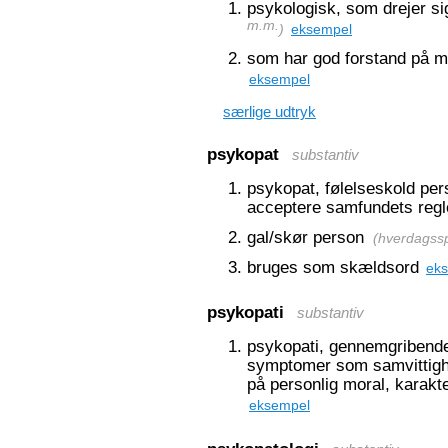
psykologisk, som drejer s
m.m.
)
eksempel
som har god forstand på 
eksempel
særlige udtryk
psykopat
substantiv
psykopat, følelseskold per
acceptere samfundets regl
gal/skør person
(
hverdagssp
bruges som skældsord
ek
psykopati
substantiv
psykopati, gennemgribend
symptomer som samvittigh
på personlig moral, karakt
eksempel