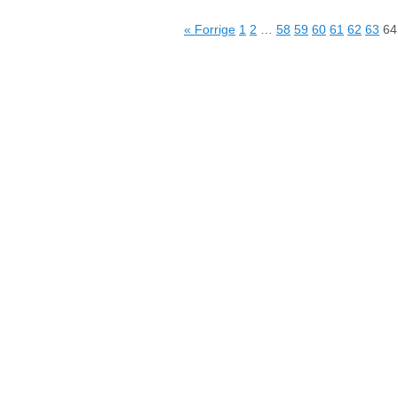
« Forrige
1
2
…
58
59
60
61
62
63
64