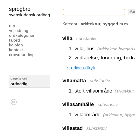
sprogbro
svensk-dansk ordbog
Kategori:
arkitektur, byggeri m.m.
om
vejledning
ordkategorier
villa
substantiv
talord
kolofon
villa, hus
(
arkitektur, byggeri
kontakt
crowdfunding
vildfarelse, forvirring, be
særlige udtryk
dagens ord
villamatta
substantiv
ordnödig
stort villaområde
(
arkitektu
villasamhälle
substantiv
villaområde
(
arkitektur, bygg
villastad
substantiv