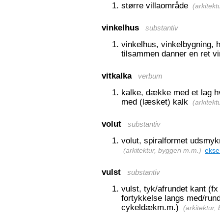
større villaområde
(
arkitekt
vinkelhus
substantiv
vinkelhus, vinkelbygning, 
tilsammen danner en ret vi
vitkalka
verbum
kalke, dække med et lag hv
med (læsket) kalk
(
arkitekt
volut
substantiv
volut, spiralformet udsmy
(
arkitektur, byggeri m.m.
)
ekse
vulst
substantiv
vulst, tyk/afrundet kant (f
fortykkelse langs med/run
cykeldækm.m.)
(
arkitektur,