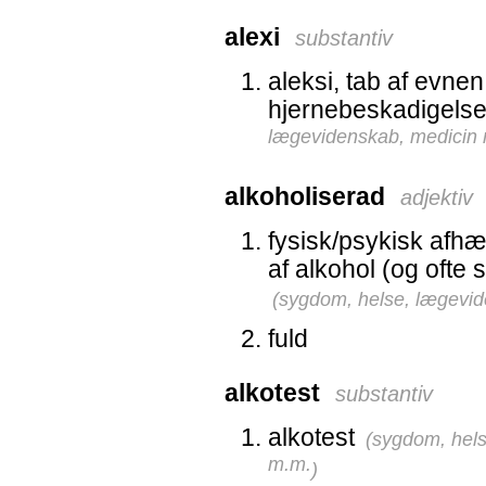
alexi
substantiv
aleksi, tab af evnen
hjernebeskadigels
lægevidenskab, medicin
alkoholiserad
adjektiv
fysisk/psykisk afhæ
af alkohol (og ofte 
(
sygdom, helse, lægevid
fuld
alkotest
substantiv
alkotest
(
sygdom, hels
m.m.
)