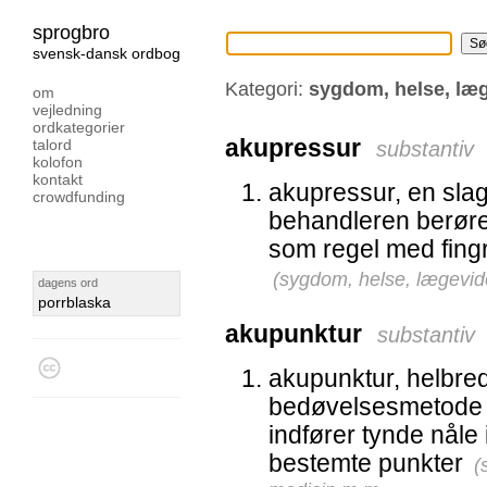
sprogbro
svensk-dansk ordbog
Kategori:
sygdom, helse, læ
om
vejledning
ordkategorier
akupressur
talord
substantiv
kolofon
kontakt
akupressur, en sla
crowdfunding
behandleren berøre
som regel med fingr
(
sygdom, helse, lægevid
dagens ord
porrblaska
akupunktur
substantiv
akupunktur, helbre
bedøvelsesmetode 
indfører tynde nåle
bestemte punkter
(