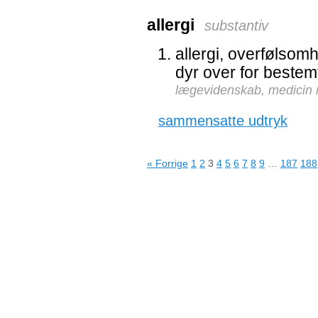
allergi
substantiv
allergi, overfølsom
dyr over for bestem
lægevidenskab, medicin
sammensatte udtryk
« Forrige
1
2
3
4
5
6
7
8
9
…
187
188