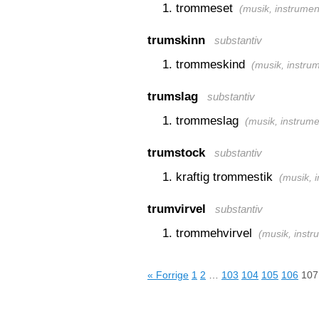
trommeset
(
musik, instrume
trumskinn
substantiv
trommeskind
(
musik, instru
trumslag
substantiv
trommeslag
(
musik, instrum
trumstock
substantiv
kraftig trommestik
(
musik, 
trumvirvel
substantiv
trommehvirvel
(
musik, inst
« Forrige
1
2
…
103
104
105
106
107