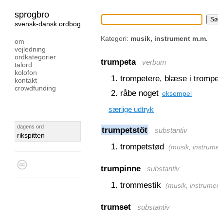
sprogbro
svensk-dansk ordbog
Kategori:
musik, instrument m.m.
om
vejledning
ordkategorier
trumpeta
verbum
talord
kolofon
trompetere, blæse i trompe
kontakt
crowdfunding
råbe noget
eksempel
særlige udtryk
dagens ord
trumpetstöt
substantiv
rikspitten
trompetstød
(
musik, instrum
trumpinne
substantiv
trommestik
(
musik, instrume
trumset
substantiv