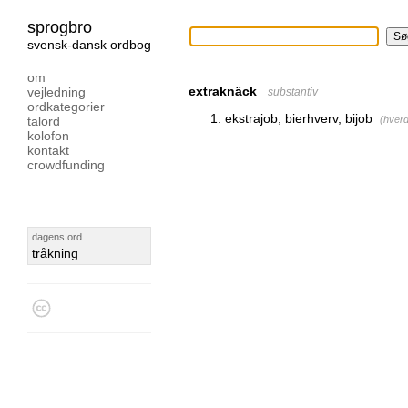
sprogbro
svensk-dansk ordbog
om
extraknäck
vejledning
substantiv
ordkategorier
ekstrajob, bierhverv, bijob
talord
(
hver
kolofon
kontakt
crowdfunding
dagens ord
tråkning