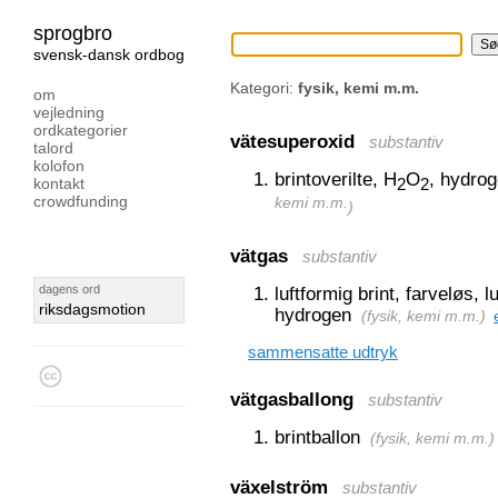
sprogbro
svensk-dansk ordbog
Kategori:
fysik, kemi m.m.
om
vejledning
ordkategorier
vätesuperoxid
substantiv
talord
kolofon
brintoverilte, H
O
, hydro
kontakt
2
2
crowdfunding
kemi m.m.
)
vätgas
substantiv
dagens ord
luftformig brint, farveløs, l
riksdagsmotion
hydrogen
(
fysik, kemi m.m.
)
sammensatte udtryk
vätgasballong
substantiv
brintballon
(
fysik, kemi m.m.
)
växelström
substantiv