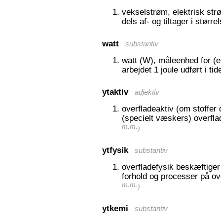
vekselstrøm, elektrisk str
dels af- og tiltager i større
watt
substantiv
watt (W), måleenhed for (el
arbejdet 1 joule udført i ti
ytaktiv
adjektiv
overfladeaktiv (om stoffer
(specielt væskers) overfla
m.m.
)
ytfysik
substantiv
overfladefysik beskæftige
forhold og processer på ove
m.m.
)
ytkemi
substantiv