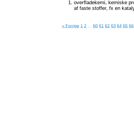
overfladekemi, kemiske pr
af faste stoffer, fx en kata
« Forrige
1
2
…
60
61
62
63
64
65
66