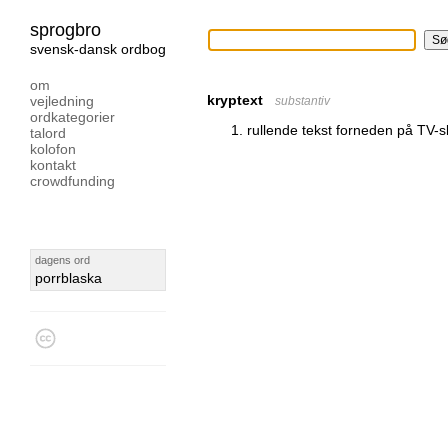
sprogbro
svensk-dansk ordbog
om
kryptext
vejledning
substantiv
ordkategorier
rullende tekst forneden på TV
talord
kolofon
kontakt
crowdfunding
dagens ord
porrblaska